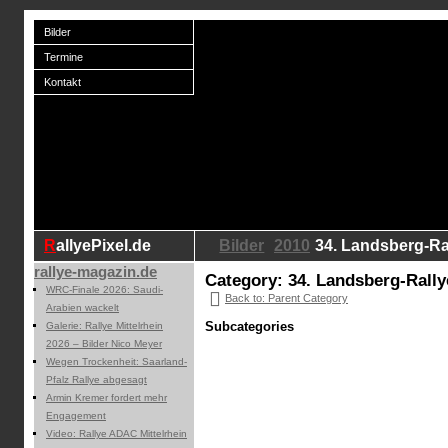
Bilder
Termine
Kontakt
RallyePixel.de
Bilder
2010
34. Landsberg-Ra
rallye-magazin.de
Category: 34. Landsberg-Rall
WRC-Finale 2026: Saudi-
Back to: Parent Category
Arabien wackelt
Subcategories
Galerie: Rallye Mittelrhein
2026 – Bilder Nico Meyer
Wegen Trockenheit: Saarland-
Pfalz Rallye abgesagt
Armin Kremer fordert mehr
Engagement
Video: Rallye ADAC Mittelrhein