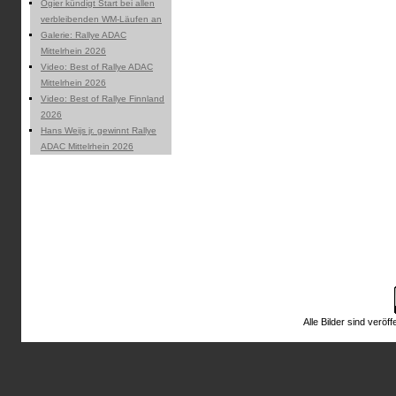
Ogier kündigt Start bei allen
verbleibenden WM-Läufen an
Galerie: Rallye ADAC
Mittelrhein 2026
Video: Best of Rallye ADAC
Mittelrhein 2026
Video: Best of Rallye Finnland
2026
Hans Weijs jr. gewinnt Rallye
ADAC Mittelrhein 2026
Alle Bilder sind veröff