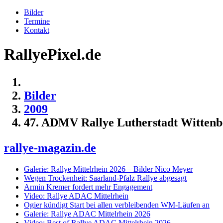
Bilder
Termine
Kontakt
RallyePixel.de
Bilder
2009
47. ADMV Rallye Lutherstadt Wittenb
rallye-magazin.de
Galerie: Rallye Mittelrhein 2026 – Bilder Nico Meyer
Wegen Trockenheit: Saarland-Pfalz Rallye abgesagt
Armin Kremer fordert mehr Engagement
Video: Rallye ADAC Mittelrhein
Ogier kündigt Start bei allen verbleibenden WM-Läufen an
Galerie: Rallye ADAC Mittelrhein 2026
Video: Best of Rallye ADAC Mittelrhein 2026