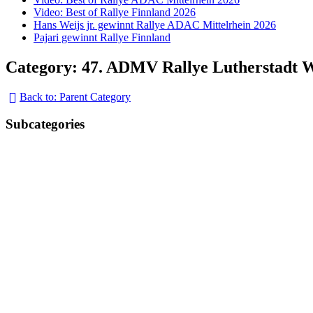
Video: Best of Rallye Finnland 2026
Hans Weijs jr. gewinnt Rallye ADAC Mittelrhein 2026
Pajari gewinnt Rallye Finnland
Category: 47. ADMV Rallye Lutherstadt 
Back to: Parent Category
Subcategories