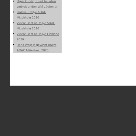
Ogier kündigt Start bei allen
verbleibenden WM-Läufen an
Galerie: Rallye ADAC
Mittelrhein 2026
Video: Best of Rallye ADAC
Mittelrhein 2026
Video: Best of Rallye Finnland
2026
Hans Weijs jr. gewinnt Rallye
ADAC Mittelrhein 2026