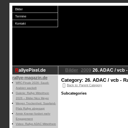
Bilder
Termine
Kontakt
RallyePixel.de
Bilder
2009
26. ADAC / vcb - 
rallye-magazin.de
Category: 26. ADAC / vcb - Ra
WRC-Finale 2026: Saudi-
Back to: Parent Category
Arabien wackelt
Subcategories
Galerie: Rallye Mittelrhein
2026 – Bilder Nico Meyer
Wegen Trockenheit: Saarland-
Pfalz Rallye abgesagt
Armin Kremer fordert mehr
Engagement
Video: Rallye ADAC Mittelrhein