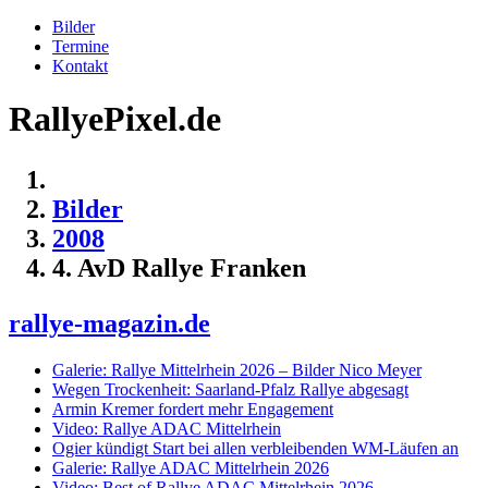
Bilder
Termine
Kontakt
RallyePixel.de
Bilder
2008
4. AvD Rallye Franken
rallye-magazin.de
Galerie: Rallye Mittelrhein 2026 – Bilder Nico Meyer
Wegen Trockenheit: Saarland-Pfalz Rallye abgesagt
Armin Kremer fordert mehr Engagement
Video: Rallye ADAC Mittelrhein
Ogier kündigt Start bei allen verbleibenden WM-Läufen an
Galerie: Rallye ADAC Mittelrhein 2026
Video: Best of Rallye ADAC Mittelrhein 2026