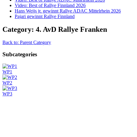
Video: Best of Rallye Finnland 2026
Hans Weijs jr. gewinnt Rallye ADAC Mittelrhein 2026
Pajari gewinnt Rallye Finnland
Category: 4. AvD Rallye Franken
Back to: Parent Category
Subcategories
WP1
WP2
WP3